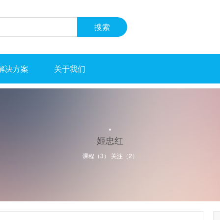
解决方案
关于我们
姬忠红
课程（3） 关注（
2
）