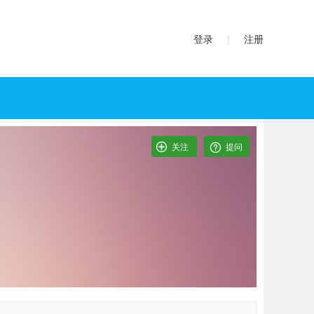
登录
|
注册
关注

提问
