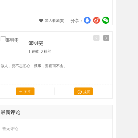
分享：
加入收藏(
0
)

邵明雯
1 在教
0
粉丝
做人，要不忘初心；做事，要锲而不舍。
使学生对教
关注
提问


最新评论
暂无评论