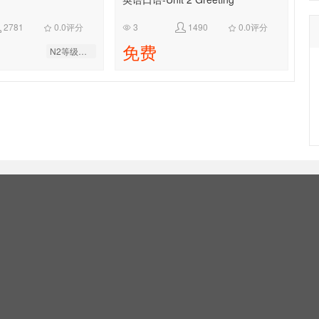
2781
0.0评分
3
1490
0.0评分





免费
N2等级辅导