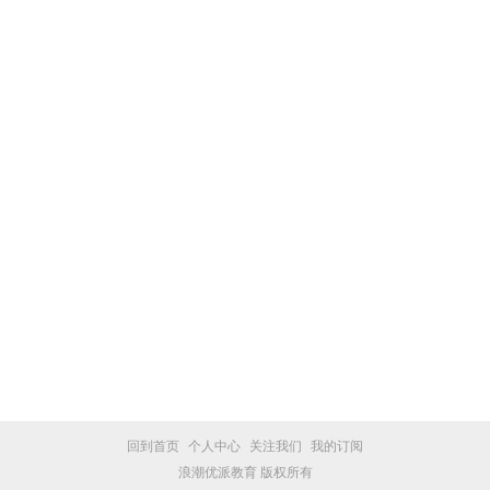
回到首页
个人中心
关注我们
我的订阅
浪潮优派教育 版权所有